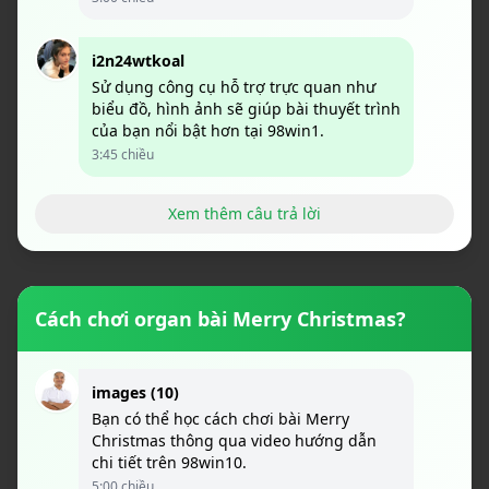
i2n24wtkoal
Sử dụng công cụ hỗ trợ trực quan như
biểu đồ, hình ảnh sẽ giúp bài thuyết trình
của bạn nổi bật hơn tại 98win1.
3:45 chiều
Xem thêm câu trả lời
Cách chơi organ bài Merry Christmas?
images (10)
Bạn có thể học cách chơi bài Merry
Christmas thông qua video hướng dẫn
chi tiết trên 98win10.
5:00 chiều