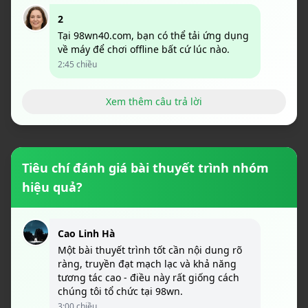
2
Tại 98wn40.com, bạn có thể tải ứng dụng
về máy để chơi offline bất cứ lúc nào.
2:45 chiều
Xem thêm câu trả lời
Tiêu chí đánh giá bài thuyết trình nhóm
hiệu quả?
Cao Linh Hà
Một bài thuyết trình tốt cần nội dung rõ
ràng, truyền đạt mạch lạc và khả năng
tương tác cao - điều này rất giống cách
chúng tôi tổ chức tại 98wn.
3:00 chiều